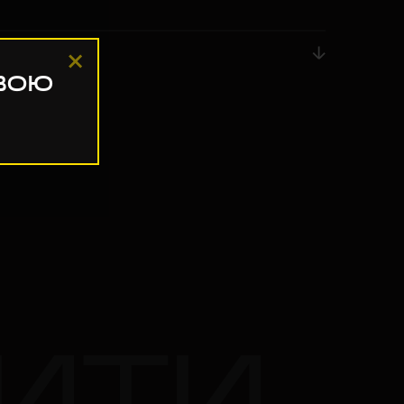
вою
ИТИ