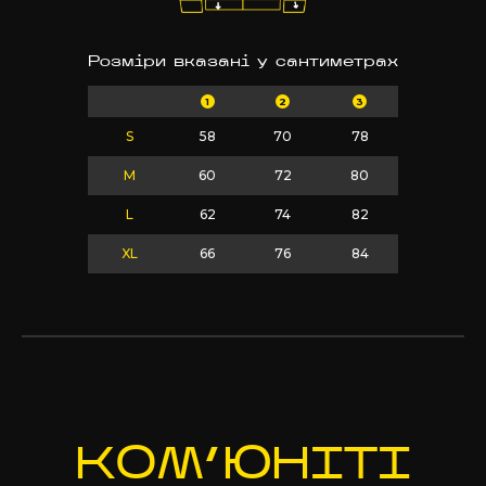
Розміри вказані у сантиметрах
1
2
3
S
58
70
78
M
60
72
80
L
62
74
82
XL
66
76
84
КОМ’Ю
НІТІ