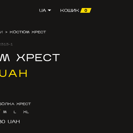
0
UA
КОШИК
И
>
КОСТЮМ ХРЕСТ
313-1
М ХРЕСТ
 UAH
БОЛКА ХРЕСТ
M
L
XL
80 UAH