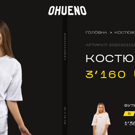
ГОЛОВНА
>
КОСТЮМ
2020101112313-1
АРТИКУЛ
2020101112
КОСТЮ
3’160
ФУТ
25 X 16 CM
S
1’3