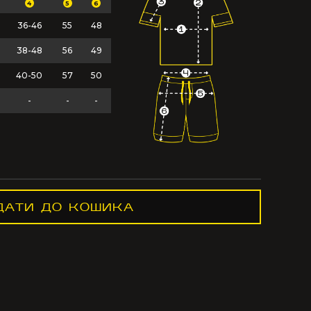
4
5
6
36-46
55
48
38-48
56
49
40-50
57
50
-
-
-
ДАТИ ДО КОШИКА