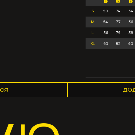
1
2
3
S
50
74
34
M
54
77
36
L
56
79
38
XL
60
82
40
СЯ
ДО