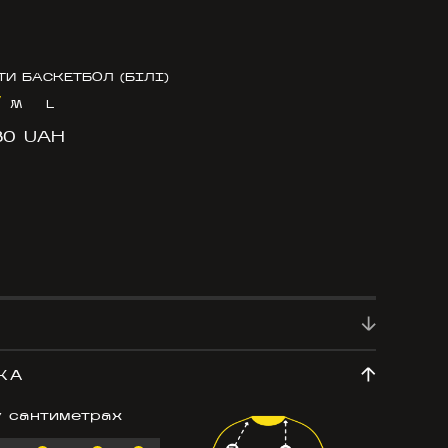
ТИ БАСКЕТБОЛ (БІЛІ)
M
L
80 UAH
КА
у сантиметрах