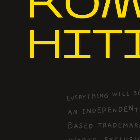
КОМ
НІТ