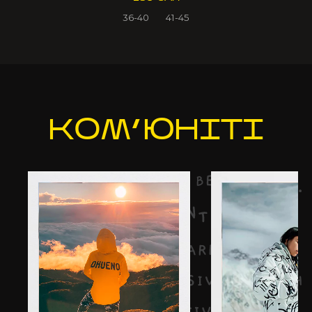
36-40
41-45
КОМ’Ю
НІТІ