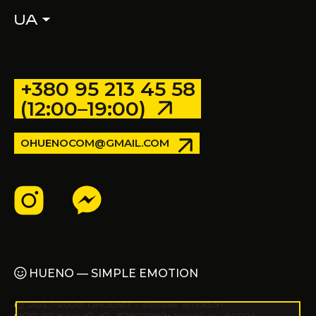
UA
+380 95 213 45 58
(12:00–19:00)
OHUENOCOM@GMAIL.COM
HUENO — SIMPLE EMOTION
© 2017–2026 OHUENO - simple emotion
ФОП БЕЖАН Ю. Ю, 37507880, Україна, 61001,