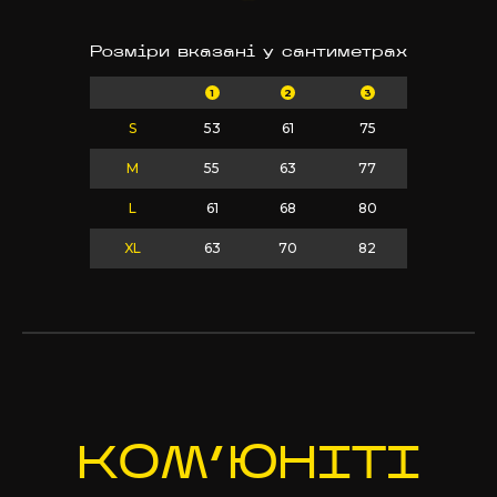
Розміри вказані у сантиметрах
1
2
3
S
53
61
75
M
55
63
77
L
61
68
80
XL
63
70
82
КОМ’Ю
НІТІ