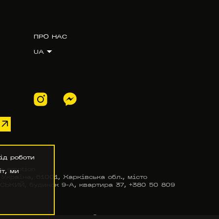
ПРО НАС
UA
ід роботи
e emotion
т, ми
країна, 61001, Харківська обл., місто
КИЙ, будинок 9-А, квартира 37, +380 50 809
СТІ
ПРАВИЛА ТА УМОВИ