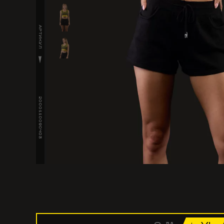
АРТИКУЛ
2000110090403