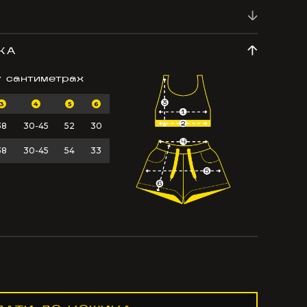
КА
у сантиметрах
3
4
5
6
38
30-45
52
30
38
30-45
54
33