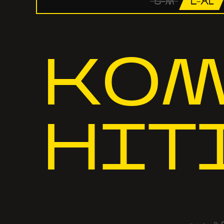
S-M
L-XL
КОМ
НІТ