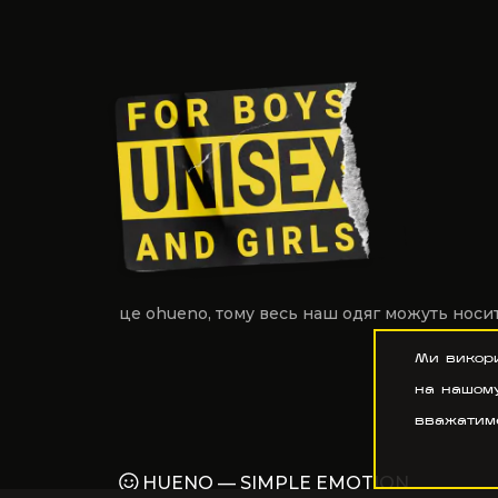
це ohueno, тому
весь наш одяг
можуть носити
Ми викор
на нашому
вважатиме
HUENO — SIMPLE EMOTION