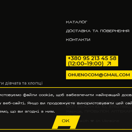
КАТАЛОГ
ДОСТАВКА ТА ПОВЕРНЕННЯ
КОНТАКТИ
+380 95 213 45 58
(12:00–19:00)
OHUENOCOM@GMAIL.COM
 дівчата та хлопці
истовуємо файли cookie, щоб забезпечити найкращий досв
© 2017–2026 OHUENO - simpl
 веб-сайті. Якщо ви продовжуєте використовувати цей сай
ФОП БЕЖАН Ю. Ю, 37507880, У
Харків, ПРОВУЛОК АПТЕКАРСЬ
мо, що ви згодні з ним.
42 94
OK
made with ❤️ in Ukraine
ПОЛІТИКА КОНФІДЕНЦІЙНО