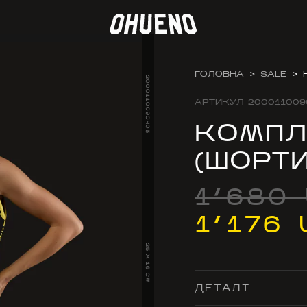
ГОЛОВНА
>
SALE
>
2000110090403
АРТИКУЛ
200011009
КОМПЛ
(ШОРТИ
1’680
1’176
25 X 16 CM
ДЕТАЛІ