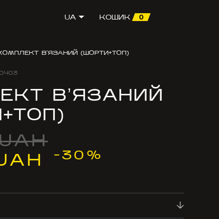
0
UA
КОШИК
КОМПЛЕКТ ВʼЯЗАНИЙ (ШОРТИ+ТОП)
0403
ЕКТ ВʼЯЗАНИЙ
+ТОП)
 UAH
-30%
 UAH