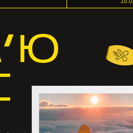
ДО
’Ю
І