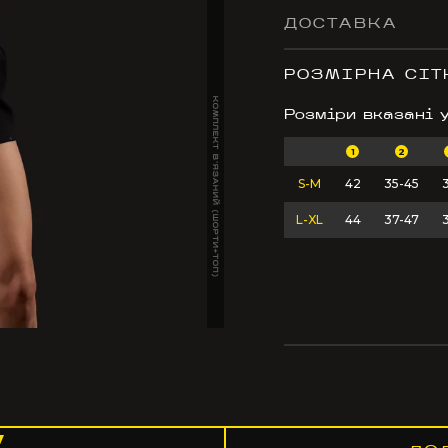
ДОСТАВКА
РОЗМІРНА СІТ
КОМПЛЕКТ ВʼЯЗАНИЙ (ШОРТИ+ТОП)
Розміри вказані 
1
2
S-M
42
35-45
L-XL
44
37-47