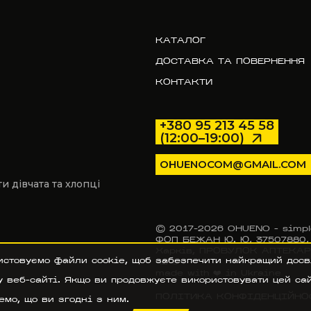
КАТАЛОГ
ДОСТАВКА ТА ПОВЕРНЕННЯ
КОНТАКТИ
+380 95 213 45 58
(12:00–19:00)
OHUENOCOM@GMAIL.COM
 дівчата та хлопці
© 2017–2026 OHUENO - simpl
ФОП БЕЖАН Ю. Ю, 37507880, У
Харків, ПРОВУЛОК АПТЕКАРСЬ
истовуємо файли cookie, щоб забезпечити найкращий досв
42 94
made with ❤️ in Ukraine
 веб-сайті. Якщо ви продовжуєте використовувати цей сай
ПОЛІТИКА КОНФІДЕНЦІЙНО
мо, що ви згодні з ним.