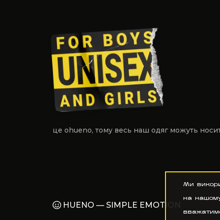
це ohueno, тому
весь наш одяг
можуть носити
Ми викор
на нашому
HUENO — SIMPLE EMOTION
вважатиме