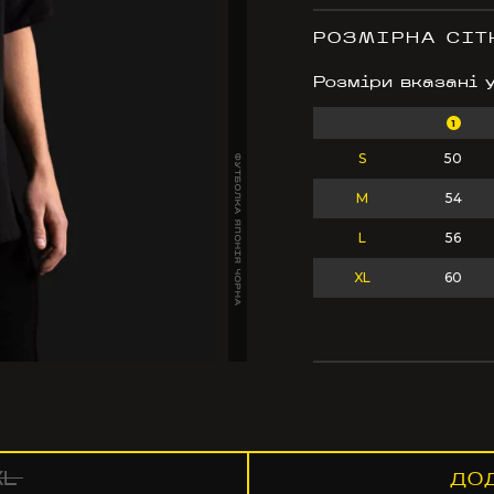
РОЗМІРНА СІТ
Розміри вказані 
1
S
50
ФУТБОЛКА ЯПОНІЯ ЧОРНА
M
54
L
56
XL
60
XL
ДО