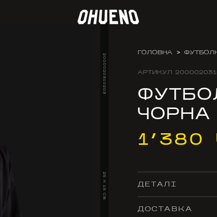
ГОЛОВНА
>
ФУТБОЛ
2000020310203
АРТИКУЛ
200002031
ФУТБО
ЧОРНА
1’380
25 X 16 CM
ДЕТАЛІ
ДОСТАВКА