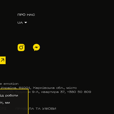
ПРО НАС
UA
e emotion
країна, 61001, Харківська обл., місто
КИЙ, будинок 9-А, квартира 37, +380 50 809
ід роботи
т, ми
СТІ
ПРАВИЛА ТА УМОВИ