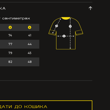
КА
у сантиметрах
2
3
74
41
77
44
79
45
82
48
ДАТИ ДО КОШИКА