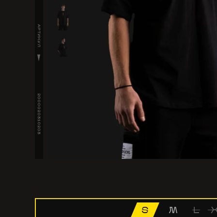
АРТИКУЛ
2000020310203
S
M
L