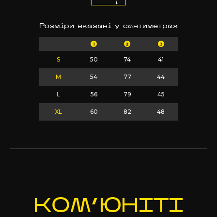
Розміри вказані у сантиметрах
1
2
3
S
50
74
41
M
54
77
44
L
56
79
45
XL
60
82
48
КОМ’Ю
НІТІ