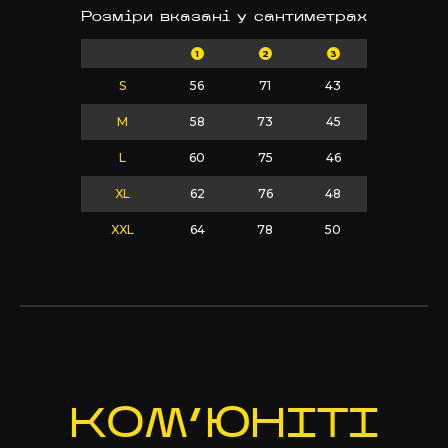
Розміри вказані у сантиметрах
1
2
3
S
56
71
43
M
58
73
45
L
60
75
46
XL
62
76
48
XXL
64
78
50
КОМ’Ю
НІТІ