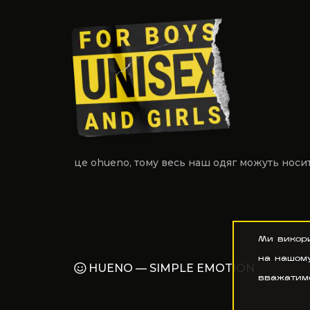
це ohueno, тому
весь наш одяг
можуть носити
Ми викор
на нашому
HUENO — SIMPLE EMOTION
вважатиме