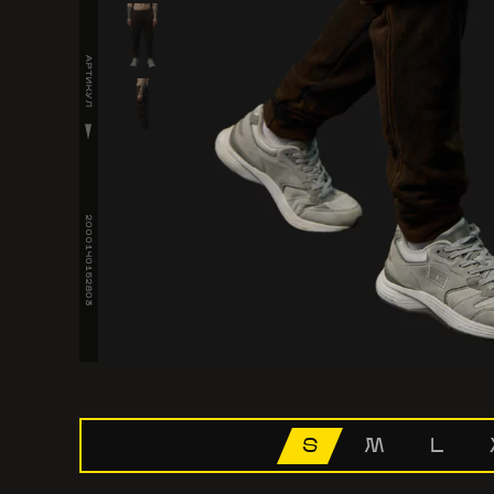
АРТИКУЛ
2000140152803
S
M
L