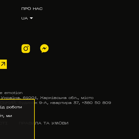
ПРО НАС
UA
e emotion
країна, 61001, Харківська обл., місто
КИЙ, будинок 9-А, квартира 37, +380 50 809
ід роботи
т, ми
СТІ
ПРАВИЛА ТА УМОВИ