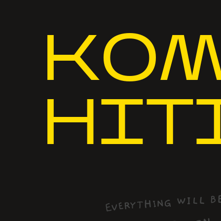
КОМ
НІТ