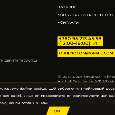
КАТАЛОГ
ДОСТАВКА ТА ПОВЕРНЕННЯ
КОНТАКТИ
+380 95 213 45 58
(12:00–19:00)
OHUENOCOM@GMAIL.COM
 дівчата та хлопці
© 2017–2026 OHUENO - simpl
ФОП БЕЖАН Ю. Ю, 37507880, У
Харків, ПРОВУЛОК АПТЕКАРСЬ
истовуємо файли cookie, щоб забезпечити найкращий досв
42 94
made with ❤️ in Ukraine
 веб-сайті. Якщо ви продовжуєте використовувати цей сай
ПОЛІТИКА КОНФІДЕНЦІЙНО
мо, що ви згодні з ним.
OK