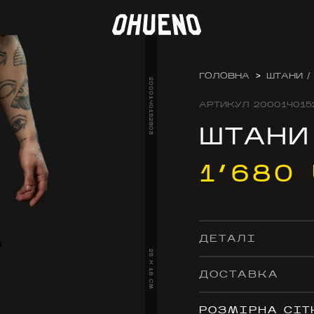
ГОЛОВНА
>
ШТАНИ /
2000140152803
АРТИКУЛ
200014015
ШТАНИ
1’680
ДЕТАЛІ
25 X 16 CM
ДОСТАВКА
РОЗМІРНА СІТ