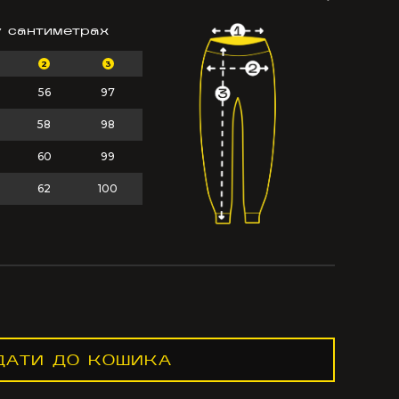
у сантиметрах
2
3
56
97
58
98
60
99
62
100
ДАТИ ДО КОШИКА