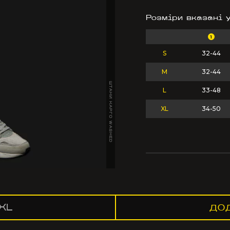
Розміри вказані 
1
S
32-44
M
32-44
ШТАНИ КАРГО WASHED
L
33-48
XL
34-50
XL
ДО