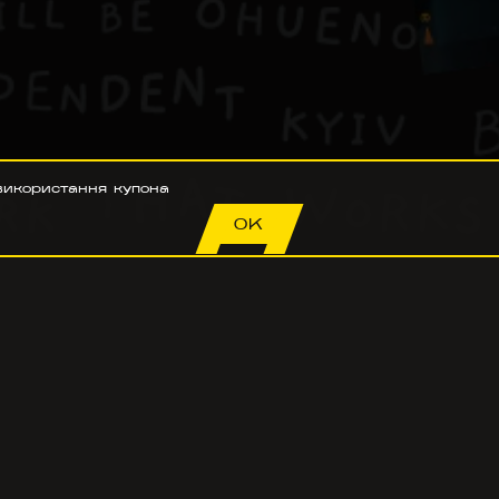
використання купона
OK