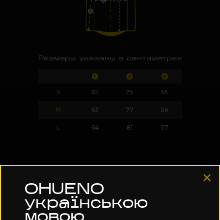
Размеры указаны в сантиметрах
1
2
3
S
62
75
55
M
63
77
56
L
64
81
57
OHUENO
українською
мовою