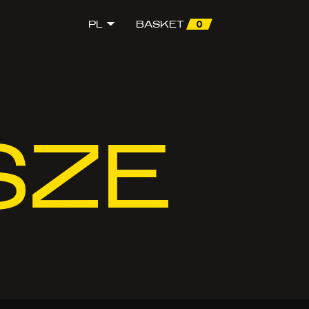
0
PL
BASKET
SZE