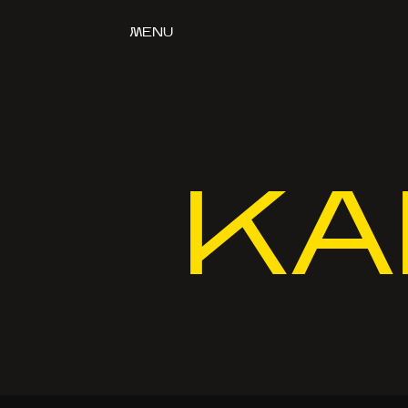
MENU
KA