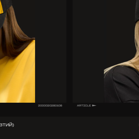
2000020280108
ARTICLE
ВТИЙ)