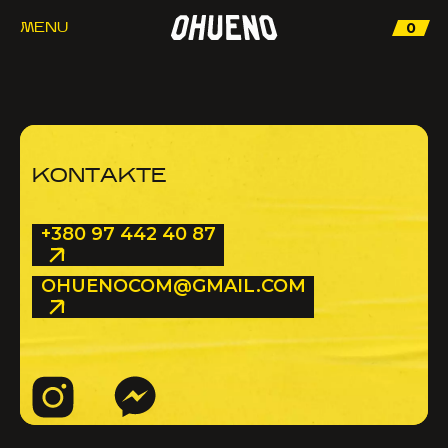
0
MENU
KONTAKTE
+380 97 442 40 87
OHUENOCOM@GMAIL.COM