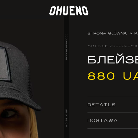
STRONA GŁÓWNA
>
K
2000020340208
ARTICLE
200002034
БЛЕЙЗ
880 U
DETAILS
25 X 16 CM
DOSTAWA