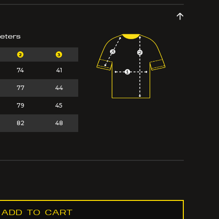
eters
2
3
74
41
77
44
79
45
82
48
ADD TO CART