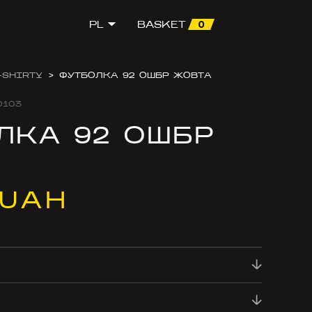
0
PL
BASKET
-SHIRTY
>
ФУТБОЛКА 92 ОШБР ЖОВТА
0103
ЛКА 92 ОШБР
А
 UAH