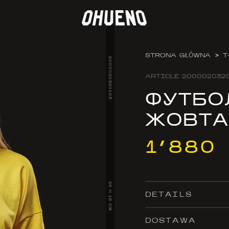
STRONA GŁÓWNA
>
T
2000020320103
ARTICLE
200002032
ФУТБО
ЖОВТ
1’880
25 X 16 CM
DETAILS
DOSTAWA