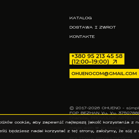
KATALOG
DOSTAWA I ZWROT
KONTAKTE
+380 95 213 45 58
(12:00–19:00)
OHUENOCOM@GMAIL.COM
© 2017–2026 OHUENO - simpl
FOP BEZHAN Yu. Yu, 37507880
Charków, PROVULOK APTEKARS
lików cookie, aby zapewnić najlepszą jakość korzystania z n
42 94
made with ❤️ in Ukraine
eśli będziesz nadal korzystać z tej strony, założymy, że się z 
POLITYKA PRYWATNOŚCI