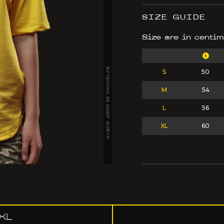
SIZE GUIDE
Size are in centim
1
ФУТБОЛКА 92 ОШБР ЖОВТА
S
50
M
54
L
56
XL
60
XL