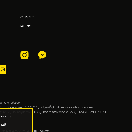
O NAS
PL
e emotion
, Ukraina, 61001, obwód charkowski, miasto
KY, budynek 9-A, mieszkanie 37, +380 50 809
aszej
nią
ZASADY I WARUNKI