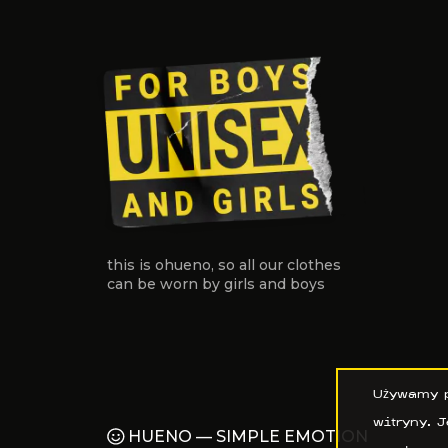
this is ohueno, so all
our clothes
can be worn
by girls and boys
Używamy p
witryny. J
HUENO — SIMPLE EMOTION