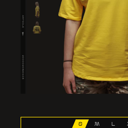
ARTICLE
2000020320103
S
M
L