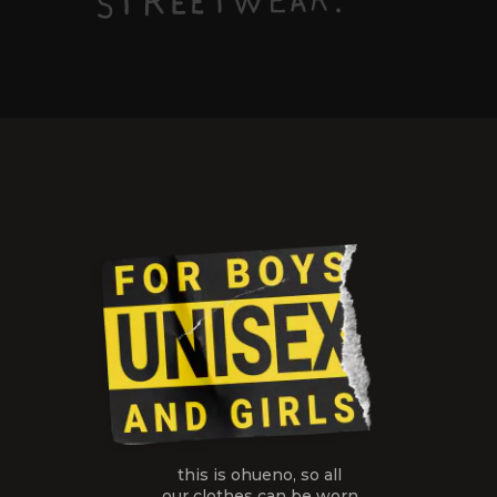
this is ohueno, so all
our clothes
can be worn