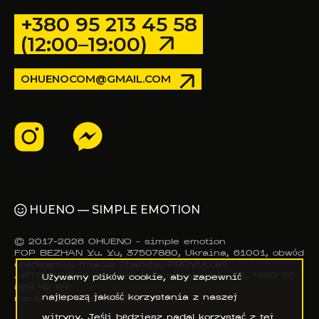
+380 95 213 45 58
(12:00–19:00)
OHUENOCOM@GMAIL.COM
HUENO — SIMPLE EMOTION
© 2017–2026 OHUENO - simple emotion
FOP BEZHAN Yu. Yu, 37507880, Ukraina, 61001, obwód
charkowski, miasto Charków, PROVULOK
APTEKARSKY, budynek 9-A, mieszkanie 37, +380 50
Używamy plików cookie, aby zapewnić
809 42 94
najlepszą jakość korzystania z naszej
made with ❤️ in Ukraine
witryny. Jeśli będziesz nadal korzystać z tej