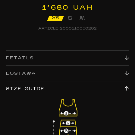
1’680 UAH
S
M
XS
ARTICLE
2000110050202
DETAILS
DOSTAWA
SIZE GUIDE