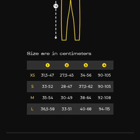
Size are in centimeters
1
2
3
4
XS
31,5-47
27,5-45
34-56
90-105
S
33-52
28-47
37,5-62
90-105
M
35-54
30-49
38-64
92-108
L
36,5-58
33-51
40-68
94-115