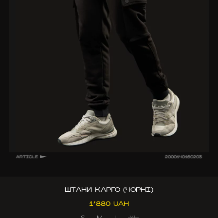
ARTICLE
2000140160203
ШТАНИ КАРГО (ЧОРНІ)
1’880 UAH
S
M
L
XL