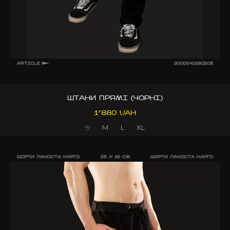
ARTICLE
2000140190203
ШТАНИ ПРЯМІ (ЧОРНІ)
1’880 UAH
S
M
L
XL
ШОРТИ ЛАКОСТА КАРГО
25 X 16 CM
ШОРТИ ЛАКОСТА КАРГО