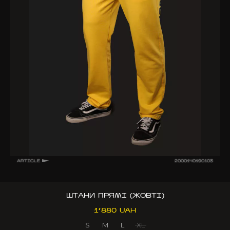
ARTICLE
2000140190103
ШТАНИ ПРЯМІ (ЖОВТІ)
1’880 UAH
S
M
L
XL