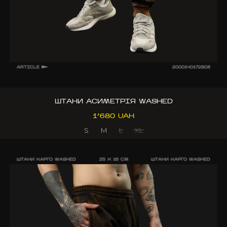
ARTICLE
2000140172803
ШТАНИ АСИМЕТРІЯ WASHED
1’680 UAH
S
M
L
XL
ШТАНИ КАРГО WASHED
25 X 16 CM
ШТАНИ КАРГО WASHED