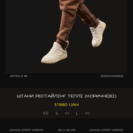
ARTICLE
2000140102602
ШТАНИ РЕСТАЙЛІНГ ТЕПЛІ (КОРИЧНЕВІ)
1’980 UAH
XS
S
M
L
XL
ШТАНИ СПОРТ (ЧОРНІ)
25 X 16 CM
ШТАНИ СПОРТ (ЧОРНІ)