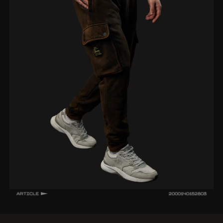
ARTICLE
2000140152803