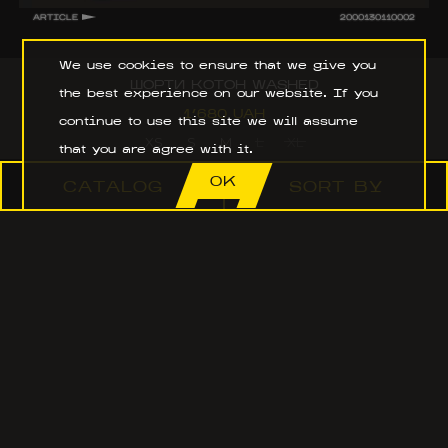
ARTICLE
2000130110002
We use cookies to ensure that we give you
ШОРТИ КОТОН WASHED
the best experience on our website. If you
1’680 UAH
continue to use this site we will assume
XS
S
M
L
XL
that you are agree with it.
OK
CATALOG
SORT BY
ШОРТИ СЕРФ ЖІНОЧІ (ЧОРНІ)
25 X 16 CM
ШОРТИ СЕРФ ЖІНОЧІ (ЧОРНІ)