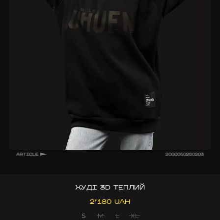
ARTICLE
2000050260203
ХУДІ 3D ТЕПЛИЙ
2’180 UAH
S
M
L
XL