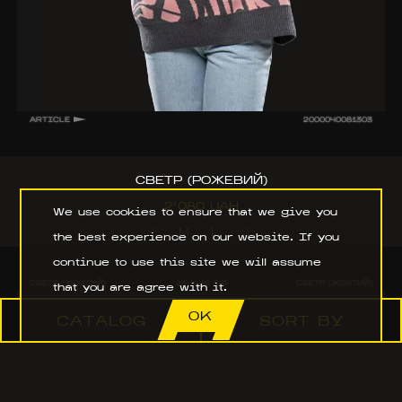
ARTICLE
2000040081303
СВЕТР (РОЖЕВИЙ)
2’080 UAH
We use cookies to ensure that we give you
S
M
L
XL
the best experience on our website. If you
continue to use this site we will assume
СВЕТР (ЖОВТИЙ)
25 X 16 CM
СВЕТР (ЖОВТИЙ)
that you are agree with it.
OK
CATALOG
SORT BY