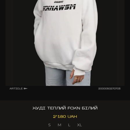
ARTICLE
2000050270703
ХУДІ ТЕПЛИЙ FCKN БІЛИЙ
2’180 UAH
S
M
L
XL