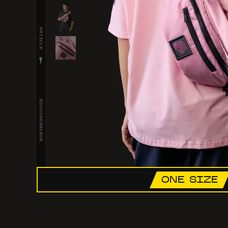
ARTICLE
2000060291308
ONE SIZE