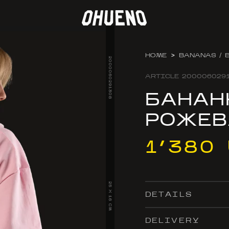
HOME
>
BANANAS / 
2000060291308
ARTICLE
200006029
БАНАН
РОЖЕВ
1’380
25 X 16 CM
DETAILS
DELIVERY